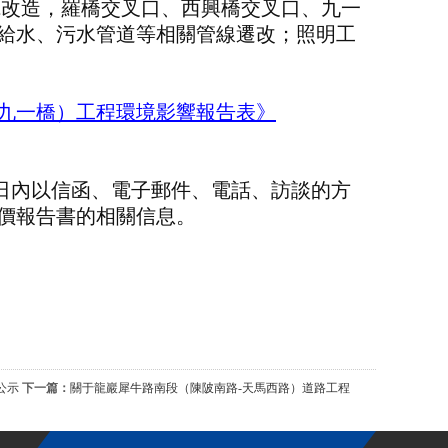
拓寬改造，羅橋交叉口、西興橋交叉口、九一
給水、污水管道等相關管線遷改；照明工
九一橋）工程環境影響報告
表》
作日內以信函、電子郵件、電話、訪談的方
價報告書的相關信息。
公示
下一篇：
關于龍巖犀牛路南段（陳陂南路-天馬西路）道路工程