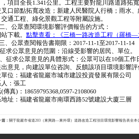
），項目全長
1.341公里。工程主要對龍川路道路
交叉口節點拓寬改造；新建人民醫院人行橋；雨水、
、交通工程、綠化景觀工程等附屬設施。
二、
公眾查閱環境影響評價報告的方式：
網站下載。
點擊查看：
《
三橋一路改造工程（羅橋
—
三、
公眾查閱報告書期限：
201
7
-
11
-
1
至
201
7
-
11
-
14
求公眾意見的范圍：沿線受影響的居民、單位。
、征求公眾意見的具體形式：公眾可以在
10個工
提出意見，向建設單位咨詢、反饋該項目環境影響評
設單位：福建省龍巖市城市建設投資發展有限公司
系人：張工
話
(傳真)：
18659795368
,0597-2108060
系地址：福建省龍巖市南環西路
52號建設大廈
三層
一篇：
關于龍巖市省道203（東興路—東外環）道路改造工程項目環境影響報告表全本