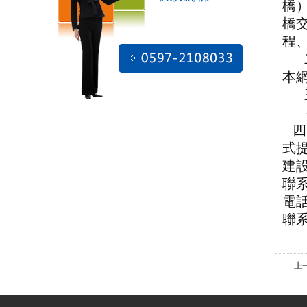
橋
橋
程
本
征
四
式
建
聯
電
聯
上