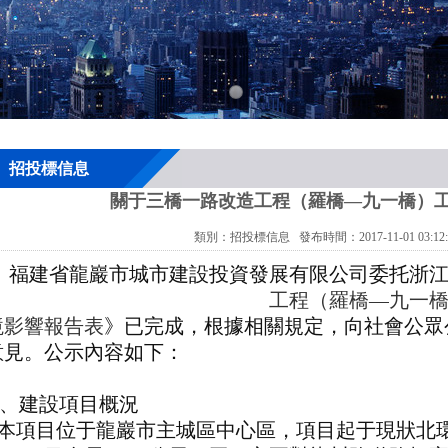
招投標信息
關于三橋一路改造工程（羅橋—九一橋）
類別：招投標信息 發布時間：2017-11-01 03:12:
福建省龍巖市城市建設投資發展有限公司委托
浙
工程（羅橋
—
九一
境影響報告
表
》已完成，根據相關規定，向社會公眾
意見。公示內容如下：
、建設項目概況
本項目位于龍巖市主城區中心區，項目起于現狀北