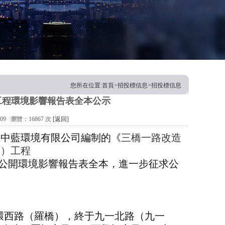
您所在位置:首頁>招投標信息>招投標信息
工程環境影響報告表全本公示
09 瀏覽：16867 次
[返回]
江中藍環境有限公司
編制的《
三橋一路改造
橋）工程
公開環境影響報告表
全本，進一步征求公
環西路（羅橋），終于九一北路（九一