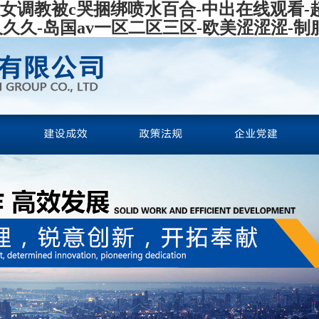
女女调教被c哭捆绑喷水百合-中出在线观看-超碰
x久久久-岛国av一区二区三区-欧美涩涩涩-制